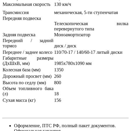
Максимальная скорость
130 км/ч
Трансмиссия
механическая, 5-ти ступенчатая
Передняя подвеска
Телескопическая вилка
перевернутого типа
Задняя подвеска
Моноамортизатор
Передний / задний
тормоз
диск / диск
Переднее / заднее колесо
110/70-17 / 140/60-17 литый диски
Габаритные размеры
(ДxШxВ, мм)
1985x780x1090 мм
Колесная база (мм)
1350
Дорожный просвет (мм)
260
Высота по седлу
(мм)
800
Объем топливного бака
(л)
18
Сухая масса (кг)
156
Оформление, ПТС РФ, полный пакет документов.
Официальная гарантия.